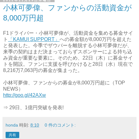
小林可夢偉、ファンからの活動資金が
8,000万円超
F1ドライバー・小林可夢偉が、活動資金を集める募金サイ
ト
「KAMUI SUPPORT」
への募金額が8,000万円を超えた
と発表した。今季でザウバーを離脱する小林可夢偉だが、
来季の契約はまだ決まっておらずスポンサーによる持ち込
み資金が重要な要素に。そのため、22日（木）に募金サイ
トを開設。ファンに支援を呼びかけると28日（水）現在で
8,216万7,063円の募金が集まった。
小林可夢偉、ファンからの募金が8,000万円超に（TOP
NEWS）
http://goo.gl/42AXw
⇒ 29日、1億円突破を発表!
honda
時刻:
8:10
0 件のコメント:
共有