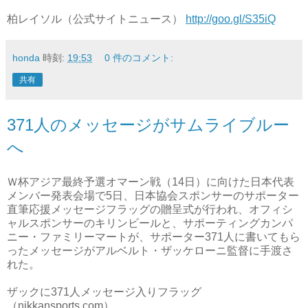
柏レイソル（公式サイトニュース）
http://goo.gl/S35iQ
honda
時刻:
19:53
0 件のコメント:
共有
371人のメッセージがサムライブルー
へ
Ｗ杯アジア最終予選オマーン戦（14日）に向けた日本代表
メンバー発表会場で5日、日本協会スポンサーのサポーター
直筆応援メッセージフラッグの贈呈式が行われ、オフィシ
ャルスポンサーのキリンビールと、サポーティングカンパ
ニー・ファミリーマートが、サポーター371人に書いてもら
ったメッセージがアルベルト・ザッケローニ監督に手渡さ
れた。
ザックに371人メッセージ入りフラッグ
（nikkansports.com）