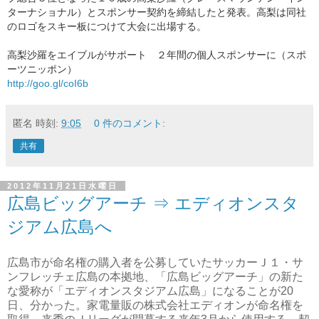
ターナショナル）とスポンサー契約を締結したと発表。
高梨は同社
のロゴをスキー板につけて大会に出場する。
高梨沙羅をエイブルがサポート ２年間の個人スポンサーに（スポ
ーツニッポン）
http://goo.gl/coI6b
匿名
時刻:
9:05
0 件のコメント:
共有
2012年11月21日水曜日
広島ビッグアーチ ⇒ エディオンスタ
ジアム広島へ
広島市が命名権の購入者を公募していたサッカーＪ１・サ
ンフレッチェ広島の本拠地、「広島ビッグアーチ」の新た
な愛称が「エディオンスタジアム広島」になることが20
日、分かった。家電量販の株式会社エディオンが命名権を