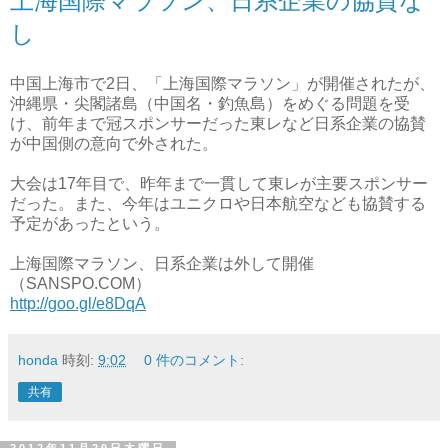
上海国際マラソン、日系企業の協賛な
し
中国上海市で2日、「上海国際マラソン」が開催されたが、
沖縄県・尖閣諸島（中国名・釣魚島）をめぐる問題を受
け、前年まで冠スポンサーだった東レなど日系企業の協賛
が中国側の意向で外された。
大会は17年目で、昨年まで一貫して東レが主要スポンサー
だった。また、今年はユニクロや日本航空なども協賛する
予定があったという。
上海国際マラソン、日系企業は外して開催
（SANSPO.COM）
http://goo.gl/e8DqA
honda
時刻:
9:02
0 件のコメント:
共有
2012年11月29日木曜日