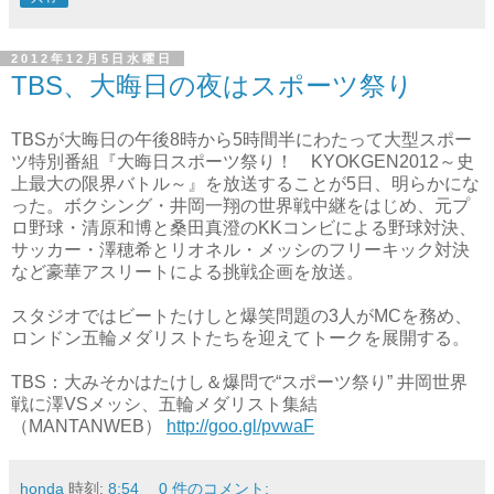
2012年12月5日水曜日
TBS、大晦日の夜はスポーツ祭り
TBSが大晦日の午後8時から5時間半にわたって大型スポー
ツ特別番組『大晦日スポーツ祭り！ KYOKGEN2012～史
上最大の限界バトル～』を放送することが5日、明らかにな
った。ボクシング・井岡一翔の世界戦中継をはじめ、元プ
ロ野球・清原和博と桑田真澄のKKコンビによる野球対決、
サッカー・澤穂希とリオネル・メッシのフリーキック対決
など豪華アスリートによる挑戦企画を放送。
スタジオではビートたけしと爆笑問題の3人がMCを務め、
ロンドン五輪メダリストたちを迎えてトークを展開する。
TBS：大みそかはたけし＆爆問で“スポーツ祭り” 井岡世界
戦に澤VSメッシ、五輪メダリスト集結
（MANTANWEB）
http://goo.gl/pvwaF
honda
時刻:
8:54
0 件のコメント: