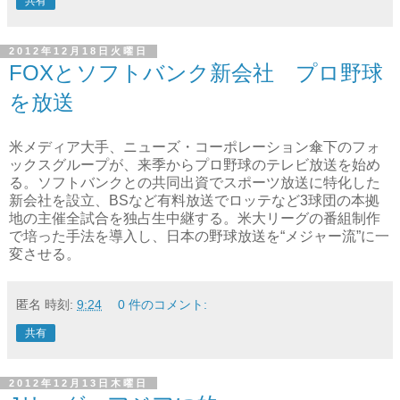
共有
2012年12月18日火曜日
FOXとソフトバンク新会社 プロ野球
を放送
米メディア大手、ニューズ・コーポレーション傘下のフォ
ックスグループが、来季からプロ野球のテレビ放送を始め
る。ソフトバンクとの共同出資でスポーツ放送に特化した
新会社を設立、BSなど有料放送でロッテなど3球団の本拠
地の主催全試合を独占生中継する。米大リーグの番組制作
で培った手法を導入し、日本の野球放送を“メジャー流”に一
変させる。
匿名
時刻:
9:24
0 件のコメント:
共有
2012年12月13日木曜日