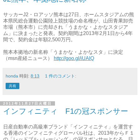
サッカーJ2・ロアッソ熊本は27日、ホームスタジアムの熊
本県民総合運動公園陸上競技場の命名権が、山田青果卸売
市場（熊本市）に売却され「うまかな・よかなスタジア
ム」に決まったと発表。契約期間は2013年2月1日から4年
間で、契約金は年額2,500万円。
熊本本拠地の新名称「うまかな・よかなスタ」に決定
（msn産経ニュース）
http://goo.gl/iUAlQ
honda
時刻:
8:13
1 件のコメント:
共有
2012年11月27日火曜日
インフィニティ F1の冠スポンサー
日産自動車の高級車ブランド「インフィニティ」を運営す
る香港のインフィニティグローバル社は、2013年からＦ１
の「レッドブル・レーシング」の冠スポンサーとなる。日