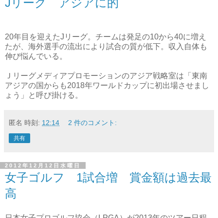
Jリーグ アジアに的
20年目を迎えたJリーグ。チームは発足の10から40に増え
たが、海外選手の流出により試合の質が低下。収入自体も
伸び悩んでいる。
Ｊリーグメディアプロモーションのアジア戦略室は「東南
アジアの国からも2018年ワールドカップに初出場させまし
ょう」と呼び掛ける。
匿名
時刻:
12:14
2 件のコメント:
共有
2012年12月12日水曜日
女子ゴルフ 1試合増 賞金額は過去最
高
日本女子プロゴルフ協会（LPGA）が2013年のツアー日程