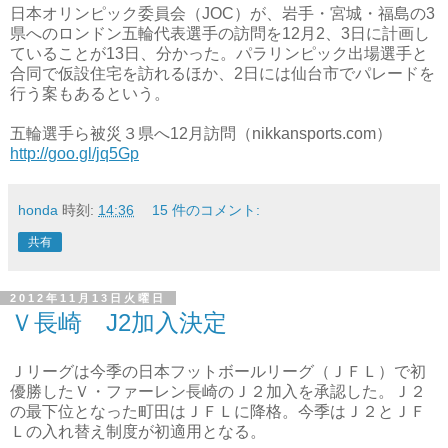
日本オリンピック委員会（JOC）が、岩手・宮城・福島の3
県へのロンドン五輪代表選手の訪問を12月2、3日に計画し
ていることが13日、分かった。パラリンピック出場選手と
合同で仮設住宅を訪れるほか、2日には仙台市でパレードを
行う案もあるという。
五輪選手ら被災３県へ12月訪問（nikkansports.com）
http://goo.gl/jq5Gp
honda
時刻:
14:36
15 件のコメント:
共有
2012年11月13日火曜日
Ｖ長崎 J2加入決定
Ｊリーグは今季の日本フットボールリーグ（ＪＦＬ）で初
優勝したＶ・ファーレン長崎のＪ２加入を承認した。Ｊ２
の最下位となった町田はＪＦＬに降格。今季はＪ２とＪＦ
Ｌの入れ替え制度が初適用となる。