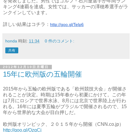
を発表しました。男性ではゴルフ・石川遼選手が年間ラン
キング4連覇を達成。女性では、サッカーの澤穂希選手がラ
ンクインしています。
詳しい結果はコチラ：
http://goo.gl/TeIp6
honda
時刻:
11:34
0 件のコメント:
共有
2012年12月10日月曜日
15年に欧州版の五輪開催
2015年から五輪の欧州版である「欧州競技大会」が開催さ
れることが決定。時期は15年春から初夏にかけて。この年
は7月にロシアで世界水泳、8月には北京で世界陸上が行わ
れる。16年には夏季五輪がブラジルで開催されるので、15
年から世界的な大会が目白押しだ。
欧州版オリンピック、２０１５年から開催（CNN.co.jp）
http://goo.gl/OzgCj