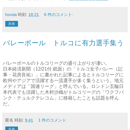
honda
時刻:
18:21
6 件のコメント:
共有
バレーボール トルコに有力選手集う
バレーボールのトルコリーグの盛り上がりが凄い。
日本経済新聞（12/21付 紙面）の「トルコ女子バレー（記
事・花房良祐）」に書かれた記事によるとトルコリーグに
欧州やアジアで活躍する一流選手が多く集うという。地元
メディアは「国連リーグ」と呼んでいる。ロンドン五輪日
本代表でも活躍した木村沙織がトルコリーグの「ワクフバ
ンク・テュルクテレコム」に移籍したことも話題を呼ん
だ。
匿名
時刻:
9:41
1 件のコメント:
共有