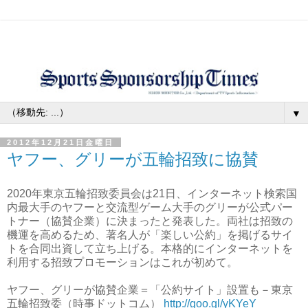
▼
2012年12月21日金曜日
ヤフー、グリーが五輪招致に協賛
2020年東京五輪招致委員会は21日、インターネット検索国
内最大手のヤフーと交流型ゲーム大手のグリーが公式パー
トナー（協賛企業）に決まったと発表した。両社は招致の
機運を高めるため、著名人が「楽しい公約」を掲げるサイ
トを合同出資して立ち上げる。本格的にインターネットを
利用する招致プロモーションはこれが初めて。
ヤフー、グリーが協賛企業＝「公約サイト」設置も－東京
五輪招致委（時事ドットコム）
http://goo.gl/yKYeY