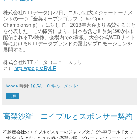
株式会社NTTデータは22日、ゴルフ四大メジャートーナメ
ントの一つ「全英オープンゴルフ（The Open
Championship）」に対して、2013年大会より協賛すること
を発表した。この協賛により、日本も含む世界約190か国に
配信されるTV映像、会場内での看板、大会公式WEBサイト
等におけるNTTデータブランドの露出やプロモーションを
展開する。
株式会社NTTデータ（ニュースリリー
ス）
http://goo.gl/aRyLF
honda
時刻:
16:54
0 件のコメント:
共有
高梨沙羅 エイブルとスポンサー契約
不動産会社のエイブルが
スキーのジャンプ女子で昨季ワールドカッ
プ
総合３位となった１６歳の高梨沙羅（グレースマウンテン・イン