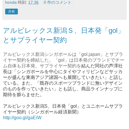
honda
時刻:
17:36
0 件のコメント:
共有
アルビレックス新潟Ｓ、日本発「gol」
とサプライヤー契約
アルビレックス新潟シンガポールは「gol.japan」とサプラ
イヤー契約を締結した。「gol」は日本発のブランドでチー
ム自体も日本発。サプライヤー契約を
結んだ同社の
芦澤社
長は「シンガポールを中心にタイやフィリピンなどサッカ
ーが盛んな東南アジア諸国へも展開していきたい」と話し
ている。また、「既存のスポーツブランドに無いデザイン
のものを作っていきたい」とも話し、商品ラインナップに
期待を膨らませた。
アルビレックス新潟S、日本発「gol」とユニホームサプラ
イヤー契約（シンガポール経済新聞）
http://goo.gl/gaEiW