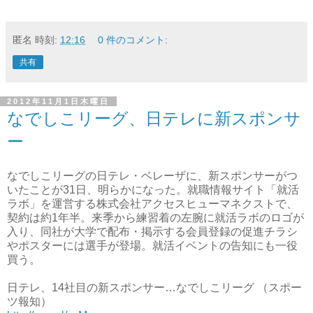
匿名
時刻:
12:16
0 件のコメント:
共有
2012年11月1日木曜日
なでしこリーグ、日テレに新スポンサ
ー
なでしこリーグの日テレ・ベレーザに、新スポンサーがつ
いたことが31日、明らかになった。就職情報サイト「就活
ラボ」を運営する株式会社アクセスヒューマネクストで、
契約は約1年半。来季から練習着の左腕に就活ラボのロゴが
入り、同社が大学で配布・掲示する会員登録の促進チラシ
やポスターには選手が登場。就活イベントの告知にも一役
買う。
日テレ、14社目の新スポンサー…なでしこリーグ （スポー
ツ報知）