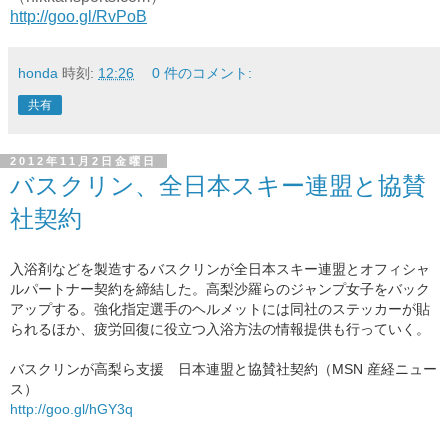
http://goo.gl/RvPoB
honda
時刻:
12:26
0 件のコメント:
共有
2012年11月2日金曜日
バスクリン、全日本スキー連盟と協賛
社契約
入浴剤などを製造するバスクリンが
全日本スキー連盟とオフィシャ
ルパートナー契約を締結した。
高梨沙羅らの
ジャンプ女子をバック
アップする。
強化指定選手のヘルメットには同社のステッカーが貼
られるほか、疲労回復に役立つ入浴方法の情報提供も行っていく。
バスクリンが高梨ら支援 日本連盟と協賛社契約（MSN 産経ニュー
ス）
http://goo.gl/hGY3q