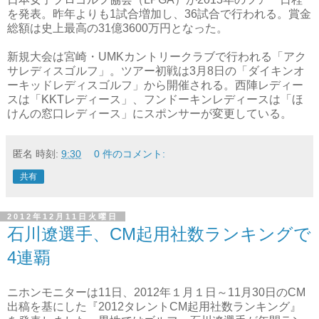
を発表。昨年よりも1試合増加し、36試合で行われる。賞金
総額は史上最高の31億3600万円となった。
新規大会は宮崎・UMKカントリークラブで行われる「アク
サレディスゴルフ」。ツアー初戦は3月8日の「ダイキンオ
ーキッドレディスゴルフ」から開催される。西陣レディー
スは「KKTレディース」、フンドーキンレディースは「ほ
けんの窓口レディース」にスポンサーが変更している。
匿名
時刻:
9:30
0 件のコメント:
共有
2012年12月11日火曜日
石川遼選手、CM起用社数ランキングで
4連覇
ニホンモニターは11日、2012年１月１日～11月30日のCM
出稿を基にした『2012タレントCM起用社数ランキング』