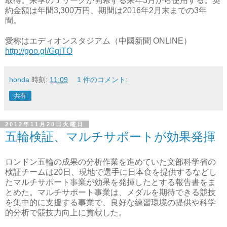
取得。来季のＪリーグが開幕する来年3月から使用する。契
約金額は年間3,300万円、期間は2016年2月末までの3年
間。
愛称はエディオンスタジアム（中國新聞 ONLINE）
http://goo.gl/GqiTO
honda
時刻:
11:09
1 件のコメント:
共有
2012年11月20日火曜日
五輪検証、マルチサポートが効果発揮
ロンドン五輪の成果の分析作業を進めていた文部科学省の
検証チームは20日、現地で選手に日本食を提供するなどし
たマルチサポート事業が効果を発揮したとする報告書をま
とめた。マルチサポート事業は、メダルを期待できる競技
を集中的に支援する事業で、良好な練習環境の提供や科学
的分析で競技力向上に貢献した。