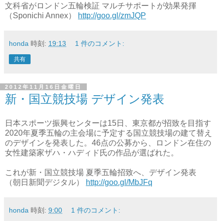
文科省がロンドン五輪検証 マルチサポートが効果発揮
（Sponichi Annex）
http://goo.gl/zmJQP
honda
時刻:
19:13
1 件のコメント:
共有
2012年11月16日金曜日
新・国立競技場 デザイン発表
日本スポーツ振興センターは15日、東京都が招致を目指す
2020年夏季五輪の主会場に予定する国立競技場の建て替え
のデザインを発表した。46点の公募から、ロンドン在住の
女性建築家ザハ・ハディド氏の作品が選ばれた。
これが新・国立競技場 夏季五輪招致へ、デザイン発表
（朝日新聞デジタル）
http://goo.gl/MbJFq
honda
時刻:
9:00
1 件のコメント: