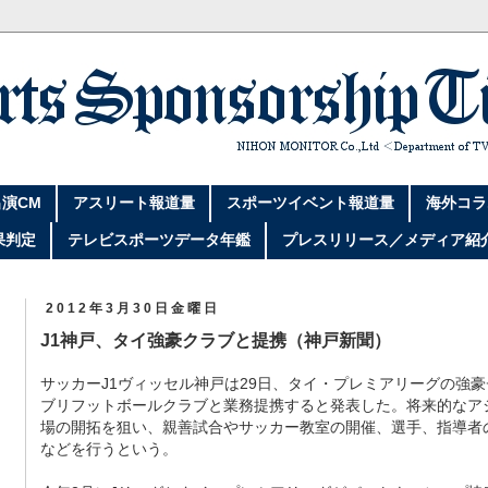
演CM
アスリート報道量
スポーツイベント報道量
海外コラ
果判定
テレビスポーツデータ年鑑
プレスリリース／メディア紹
2012年3月30日金曜日
J1神戸、タイ強豪クラブと提携（神戸新聞）
サッカーJ1ヴィッセル神戸は29日、タイ・プレミアリーグの強
ブリフットボールクラブと業務提携すると発表した。将来的なア
場の開拓を狙い、親善試合やサッカー教室の開催、選手、指導者
などを行うという。