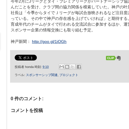
今年2月にJリーグとタイ・プレミアリーグがパートナーシップ協
んだことを受け、クラブ間の協力関係を模索していた。神戸の叶
社長は「今季からタイでＪリーグが毎試合放映されるなど注目度
っている。その中で神戸の存在感を上げていければ」と期待する
育成年代のチームがタイで行われる交流試合に参加するほか、運
スポンサー企業の情報交換にも取り組む予定。
神戸新聞：
http://goo.gl/1iOGh
投稿者
honda
時刻:
9:10
ラベル:
スポンサーシップ関連
,
プロジェクト
0 件のコメント:
コメントを投稿