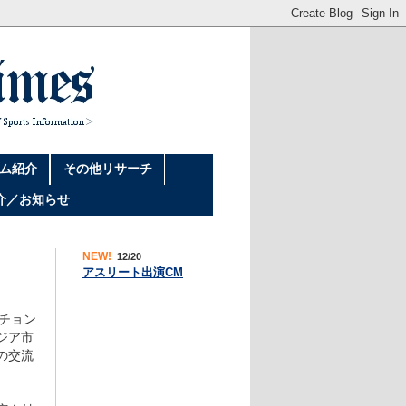
ム紹介
その他リサーチ
介／お知らせ
NEW!
12/20
アスリート出演CM
豪チョン
ジア市
の交流