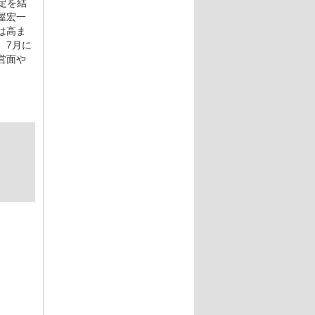
定を結
屋宏一
は高ま
。7月に
営面や