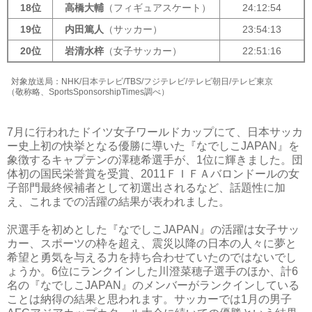
18位
高橋大輔
（フィギュアスケート）
24:12:54
19位
内田篤人
（サッカー）
23:54:13
20位
岩清水梓
（女子サッカー）
22:51:16
対象放送局：NHK/日本テレビ/TBS/フジテレビ/テレビ朝日/テレビ東京
（敬称略、SportsSponsorshipTimes調べ）
7月に行われたドイツ女子ワールドカップにて、日本サッカ
ー史上初の快挙となる優勝に導いた『なでしこJAPAN』を
象徴するキャプテンの澤穂希選手が、1位に輝きました。団
体初の国民栄誉賞を受賞、2011ＦＩＦＡバロンドールの女
子部門最終候補者として初選出されるなど、話題性に加
え、これまでの活躍の結果が表われました。
沢選手を初めとした『なでしこ
JAPAN』の活躍は女子サッ
カー、スポーツの枠を超え、震災以降の日本の人々に夢と
希望と勇気を与える力を持ち合わせていたのではないでし
ょうか。6位にランクインした川澄菜穂子選手のほか、計6
名の『なでしこJAPAN』のメンバーがランクインしている
ことは納得の結果と思われます。サッカーでは1月の男子