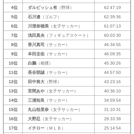
4位
ダルビッシュ有
（野球）
62:47:19
5位
石川遼
（ゴルフ）
62:39:36
6位
川澄奈穂美
（女子サッカー）
61:07:13
7位
浅田真央
（フィギュアスケート）
60:03:30
8位
香川真司
（サッカー）
46:34:55
9位
本田圭佑
（サッカー）
46:09:35
10位
白鵬
（相撲）
45:30:26
11位
長谷部誠
（サッカー）
44:57:50
12位
田中将大
（野球）
43:23:16
13位
宮間あや
（女子サッカー）
40:36:10
14位
三浦知良
（サッカー）
34:59:54
15位
丸山桂里奈
（女子サッカー）
31:10:31
16位
大野忍
（女子サッカー）
28:33:38
17位
イチロー
（ＭＬＢ）
25:14:54