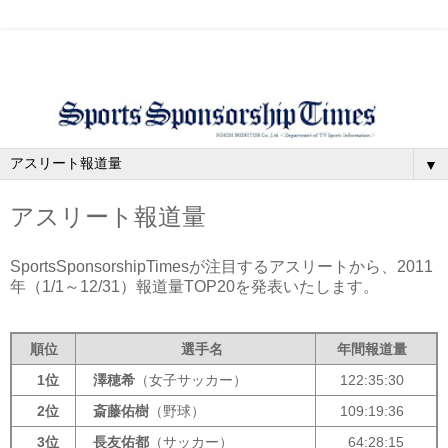
▼
アスリート報道量
SportsSponsorshipTimesが
注目する
アスリートから、
2011
年（1/1～12/31）報道量TOP20を発表いたします。
順位
選手名
年間報道量
1位
澤穂希
（女子サッカー）
122:35:30
2位
斎藤佑樹
（野球）
109:19:36
3位
長友佑都
（サッカー）
64:28:15