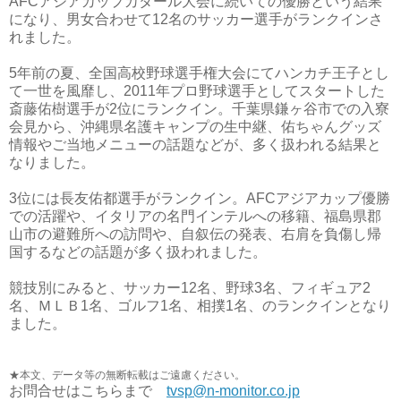
AFCアジアカップカタール大会に続いての優勝という結果
になり、男女合わせて12名のサッカー選手がランクインさ
れました。
5年前の夏、全国高校野球選手権大会にてハンカチ王子とし
て一世を風靡し、2011年プロ野球選手としてスタートした
斎藤佑樹選手が2位にランクイン。千葉県鎌ヶ谷市での入寮
会見から、沖縄県名護キャンプの生中継、佑ちゃんグッズ
情報やご当地メニューの話題などが、多く扱われる結果と
なりました。
3位には長友佑都選手がランクイン。AFCアジアカップ優勝
での活躍や、イタリアの名門インテルへの移籍、福島県郡
山市の避難所への訪問や、自叙伝の発表、右肩を負傷し帰
国するなどの話題が多く扱われました。
競技別にみると、サッカー
12名、野球3名、フィギュア2
名、ＭＬＢ1名、ゴルフ1名、相撲1名、のランクインとなり
ました。
★本文、データ等の無断転載はご遠慮ください。
お問合せはこちらまで
tvsp@n-monitor.co.jp