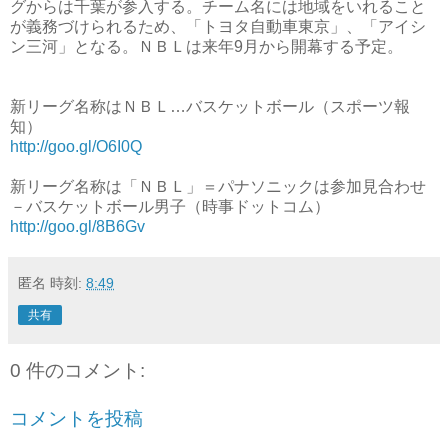
グからは千葉が参入する。チーム名には地域をいれること
が義務づけられるため、「トヨタ自動車東京」、「アイシ
ン三河」となる。ＮＢＬは来年9月から開幕する予定。
新リーグ名称はＮＢＬ…バスケットボール（スポーツ報
知）
http://goo.gl/O6I0Q
新リーグ名称は「ＮＢＬ」＝パナソニックは参加見合わせ
－バスケットボール男子（時事ドットコム）
http://goo.gl/8B6Gv
匿名
時刻:
8:49
共有
0 件のコメント:
コメントを投稿