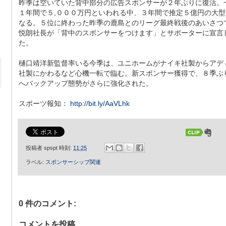
昨季は空いていた背中部分の広告スポンサーが２年ぶりに復活。
１年間で５,０００万円といわれる中、３年間で推定５億円の大型
なる。５位に終わった昨季の鹿島とのリーグ最終戦後のあいさつ
悦朗社長が「背中のスポンサーをつけます」とサポーターに宣言
た。
樋口靖洋新監督率いる今季は、ユニホームがナイキ社製からアデ
社製にかわるなど心機一転で臨む。新スポンサー獲得で、８季ぶ
へバックアップ態勢がさらに強化された。
スポーツ報知：
http://bit.ly/AaVLhk
投稿者
spspt
時刻:
11:25
ラベル:
スポンサーシップ関連
0 件のコメント:
コメントを投稿