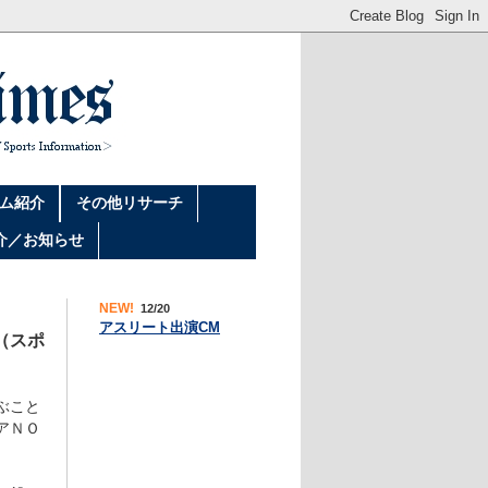
ム紹介
その他リサーチ
介／お知らせ
NEW!
12/20
アスリート出演CM
（スポ
ぶこと
アＮＯ