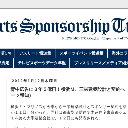
演CM
アスリート報道量
スポーツイベント報道量
海外コラ
果判定
テレビスポーツデータ年鑑
プレスリリース／メディア紹
2012年1月12日木曜日
背中広告に３年５億円！横浜Ｍ、三栄建築設計と契約へ 
ーツ報知）
横浜Ｆ・マリノスが今季から三栄建築設計とスポンサー契約を結
が１１日、分かった。同社は都市型３階建て木造住宅東京都シェ
１を誇る大手建築会社で、１２日にも発表される。