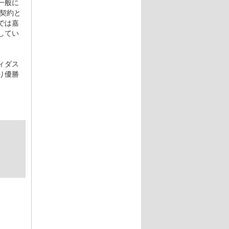
一般に
契約と
では嘉
してい
ィダス
り優勝