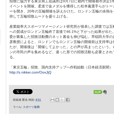
招致に協力する東京商工会議所は9月7日に都内で開催都市決定1
イベントを開催。柔道で金メダルを獲得した松本薫選手らがトー
ーを開き、20年の五輪開催を訴えかけた。ロンドン五輪の余熱を
持して五輪招致ムードを盛り上げる。
産業能率大スポーツマメージメント研究所が発表した調査では五
への賛成がロンドン五輪終了直後で46.1%と下がった結果が出た
委が募集した招致活動費のネット募金も伸び悩む。早稲田大学の
彦教授によると、ロンドンでもロンドン五輪の開催前は支持率は
たが、開催後は「開催してよかった」との声が高まったという。
ンの市民の声を集めるなど、違った形での招致活動も必要とされ
る。
「東京五輪」招致、国内支持アップへ作戦始動（日本経済新聞）
http://s.nikkei.com/OoxJjQ
投稿者
匿名
時刻:
8:51
ラベル:
スポーツ振興