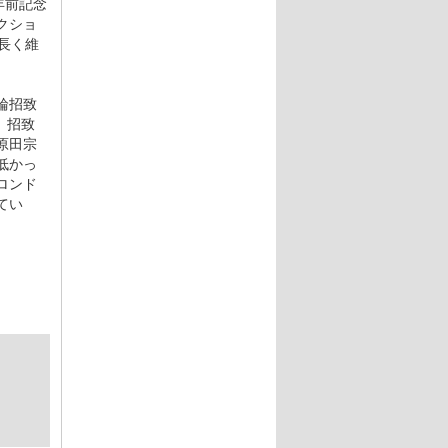
年前記念
クショ
長く維
輪招致
。招致
原田宗
低かっ
ロンド
てい