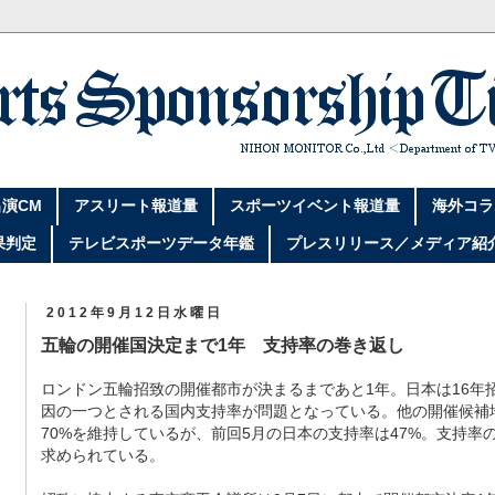
演CM
アスリート報道量
スポーツイベント報道量
海外コラ
果判定
テレビスポーツデータ年鑑
プレスリリース／メディア紹
2012年9月12日水曜日
五輪の開催国決定まで1年 支持率の巻き返し
ロンドン五輪招致の開催都市が決まるまであと1年。日本は16年
因の一つとされる国内支持率が問題となっている。他の開催候補
70%を維持しているが、前回5月の日本の支持率は47%。支持率
求められている。