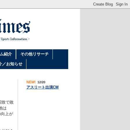
ム紹介
その他リサーチ
介／お知らせ
NEW!
12/20
アスリート出演CM
招致で敗
地は
の向上が