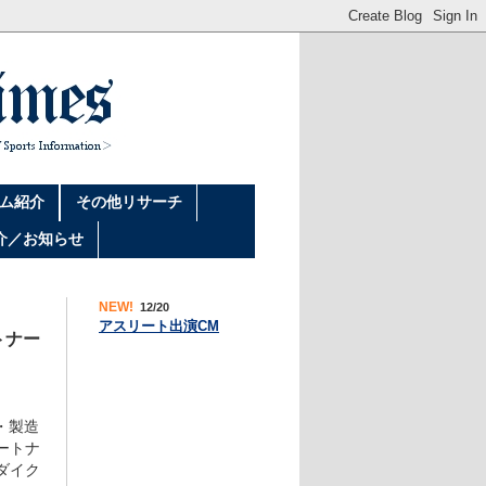
ム紹介
その他リサーチ
介／お知らせ
NEW!
12/20
アスリート出演CM
トナー
・製造
ートナ
ダイク