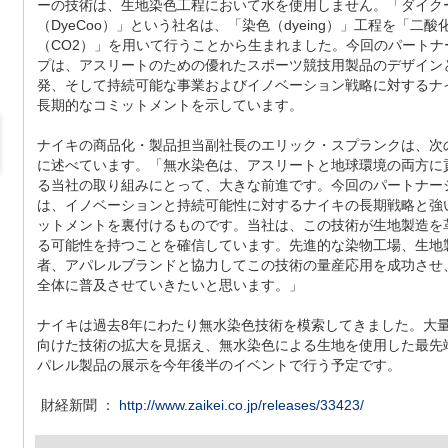
ーの技術は、生地染色工程において水を使用しません。「ダイク
（DyeCoo）」という社名は、「染色（dyeing）」工程を「二酸
（CO2）」を用いて行うことから生まれました。今回のパートナ
プは、アスリートのための優れたスポーツ競技用製品のデザイン
発、そして持続可能な事業およびイノベーション戦略に対するナ
長期的なコミットメントを示しています。
ナイキの商品化・製品担当副社長のエリック・スプランクは、次
に述べています。「無水染色は、アスリートと地球環境の両方に
る当社の取り組みにとって、大きな前進です。今回のパートナー
は、イノベーションと持続可能性に対するナイキの長期戦略と強
ットメントを裏付けるものです。当社は、この技術が生地製造を
る可能性を持つことを確信しています。先進的な染物工場、生地
者、アパレルブランドと協力してこの技術の量産応用を成功させ
全体に普及させていきたいと思います。」
ナイキは過去8年にわたり無水染色技術を模索してきました。大
向けた技術の拡大を見据え、無水染色による生地を使用した最先
パレル製品の展示を今年後半のイベントで行う予定です。
財経新聞 ：
http://www.zaikei.co.jp/releases/33423/