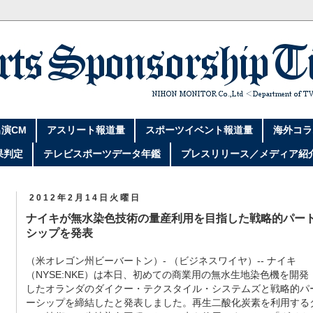
演CM
アスリート報道量
スポーツイベント報道量
海外コラ
果判定
テレビスポーツデータ年鑑
プレスリリース／メディア紹
2012年2月14日火曜日
ナイキが無水染色技術の量産利用を目指した戦略的パー
シップを発表
（米オレゴン州ビーバートン）- （ビジネスワイヤ）-- ナイキ
（NYSE:NKE）は本日、初めての商業用の無水生地染色機を開発
したオランダのダイクー・テクスタイル・システムズと戦略的パ
ーシップを締結したと発表しました。再生二酸化炭素を利用する