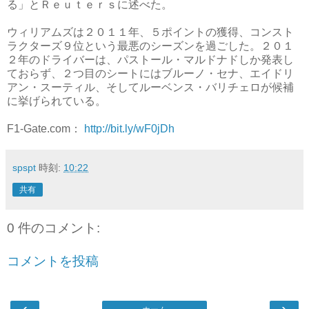
る」とＲｅｕｔｅｒｓに述べた。
ウィリアムズは２０１１年、５ポイントの獲得、コンスト
ラクターズ９位という最悪のシーズンを過ごした。２０１
２年のドライバーは、パストール・マルドナドしか発表し
ておらず、２つ目のシートにはブルーノ・セナ、エイドリ
アン・スーティル、そしてルーベンス・バリチェロが候補
に挙げられている。
F1-Gate.com：
http://bit.ly/wF0jDh
spspt
時刻:
10:22
共有
0 件のコメント:
コメントを投稿
‹
›