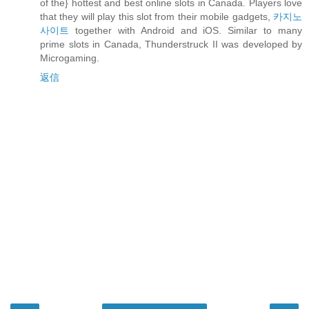
of the} hottest and best online slots in Canada. Players love
that they will play this slot from their mobile gadgets,
카지노
사이트
together with Android and iOS. Similar to many
prime slots in Canada, Thunderstruck II was developed by
Microgaming.
返信