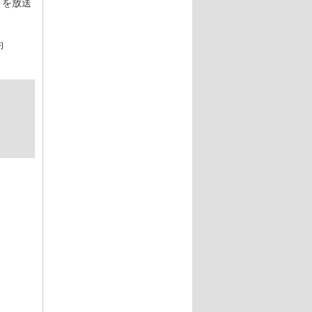
」を放送
。
約