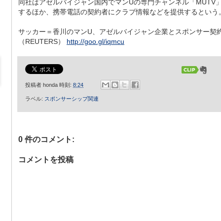
同社はアゼルバイジャン国内でマンUの専門チャンネル「MUTV
するほか、携帯電話の契約者にクラブ情報などを提供するという
サッカー＝香川のマンU、アゼルバイジャン企業とスポンサー契
（REUTERS）
http://goo.gl/iqmcu
投稿者
honda
時刻:
8:24
ラベル:
スポンサーシップ関連
0 件のコメント:
コメントを投稿