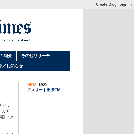
ム紹介
その他リサーチ
介／お知らせ
NEW!
12/20
アスリート出演CM
ナイテ
セル社
が旧ソ連