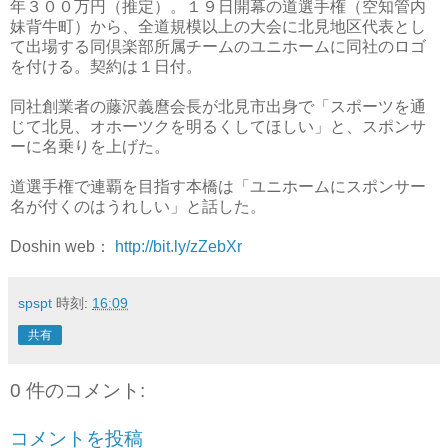
年３００万円（推定）。１９日開幕の道選手権（空知管内
妹背牛町）から、全道規模以上の大会に北見地区代表とし
て出場する同倶楽部所属チームのユニホームに同社のロゴ
を付ける。契約は１日付。
同社創業者の藤沢義麿会長が北見市出身で「スポーツを通
じて北見、オホーツクを明るくしてほしい」と、スポンサ
ーに名乗りを上げた。
道選手権で連覇を目指す本橋は「ユニホームにスポンサー
名が付くのはうれしい」と話した。
Doshin web：
http://bit.ly/zZebXr
spspt
時刻:
16:09
共有
0 件のコメント:
コメントを投稿