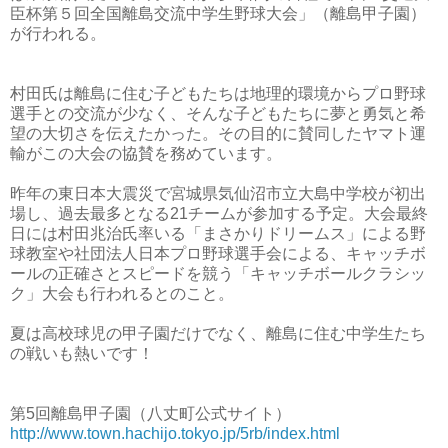
臣杯第５回全国離島交流中学生野球大会」（離島甲子園）
が行われる。
村田氏は離島に住む子どもたちは地理的環境からプロ野球
選手との交流が少なく、そんな子どもたちに夢と勇気と希
望の大切さを伝えたかった。その目的に賛同したヤマト運
輸がこの大会の協賛を務めています。
昨年の東日本大震災で宮城県気仙沼市立大島中学校が初出
場し、過去最多となる21チームが参加する予定。大会最終
日には村田兆治氏率いる「まさかりドリームス」による野
球教室や社団法人日本プロ野球選手会による、キャッチボ
ールの正確さとスピードを競う「キャッチボールクラシッ
ク」大会も行われるとのこと。
夏は高校球児の甲子園だけでなく、離島に住む中学生たち
の戦いも熱いです！
第5回離島甲子園（八丈町公式サイト）
http://www.town.hachijo.tokyo.jp/5rb/index.html