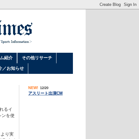
ム紹介
その他リサーチ
介／お知らせ
NEW!
12/20
アスリート出演CM
れるイ
シンを使
により実