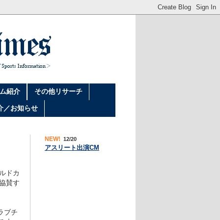
ム紹介
その他リサーチ
介／お知らせ
NEW!
12/20
アスリート出演CM
ールドカ
て協賛す
ラブチ