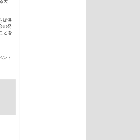
る大
を提供
会の発
ことを
イベント