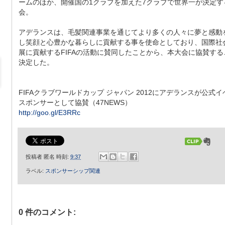
ームのほか、開催国の1クラブを加えた7クラブで世界一が決定す
会。
アデランスは、毛髪関連事業を通じてより多くの人々に夢と感動
し笑顔と心豊かな暮らしに貢献する事を使命としており、国際社
展に貢献するFIFAの活動に賛同したことから、本大会に協賛する
決定した。
FIFAクラブワールドカップ ジャパン 2012にアデランスが公式
スポンサーとして協賛（47NEWS）
http://goo.gl/E3RRc
投稿者
匿名
時刻:
9:37
ラベル:
スポンサーシップ関連
0 件のコメント: