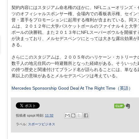
契約内容にはスタジアム命名権のほかに、NFLニューオリンズ・
ツのオフィシャルスポンサー権、会場内での看板表示権、セイン
督・選手をプロモーションに起用する権利が含まれている。同ス
ムは、２０１２年に大学バスケットボールのファイナル４と大学
ボールの決勝戦、また２０１３年にNFLスーパーボウルを開催す
が決まっており、メルセデスベンツにとっては大きな露出効果が
きる。
さらにこのスタジアムは、２００５年のハリケーン・カトリーナ
数千人の地元住民の一時避難所となった経緯がある。そういった
の持つ歴史と関連付けてブランド名が語られることには、単なる
果以上の意味があるとメルセデスベンツは考えている。
Mercedes Sponsorship Good Deal At The Right Time（英語）
投稿者
spspt
時刻:
11:32
ラベル:
スポーツビジネス