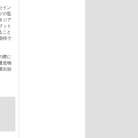
セイン
ツの監
タジア
フット
ること
期待で
の際に
建造物
露出効