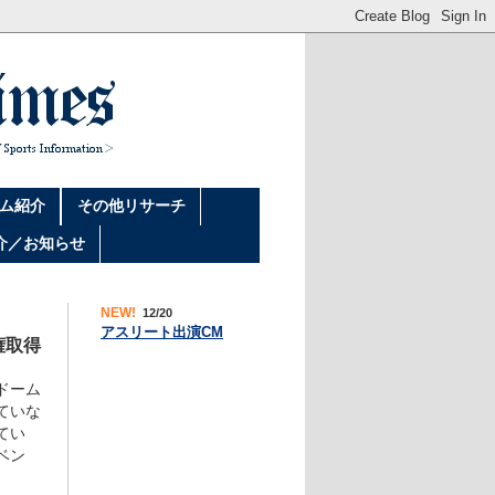
ム紹介
その他リサーチ
介／お知らせ
NEW!
12/20
アスリート出演CM
権取得
ドーム
ていな
てい
ベン