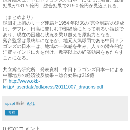
効果が131.5 億円、総合効果で219.0 億円が見込まれる。
（まとめより）
球団史上初のリーグ連覇と1954 年以来の“完全制覇”の達成
は、デフレ、円高に苦しむ中部経済にとって明るい話題で
あり、現在の困難な状況を乗り越える原動力となる。
落合監督は最終年になるが、地元人気球団である中日ドラ
ゴンズの日本一は、地域の一体感を生み、人々の潜在的な
消費マインドに火を付け、数字以上の経済効果をもたらす
ことになる。
共立総合研究所 発表資料：中日ドラゴンズ日本一による
中部地方の経済波及効果～総合効果は219億
円
http://www.okb-
kri.jp/_userdata/pdf/press/20111007_dragons.pdf
spspt
時刻:
9:41
共有
0 件のコメント: