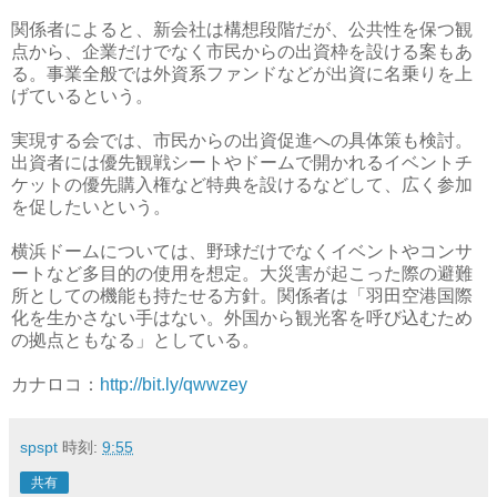
関係者によると、新会社は構想段階だが、公共性を保つ観
点から、企業だけでなく市民からの出資枠を設ける案もあ
る。事業全般では外資系ファンドなどが出資に名乗りを上
げているという。
実現する会では、市民からの出資促進への具体策も検討。
出資者には優先観戦シートやドームで開かれるイベントチ
ケットの優先購入権など特典を設けるなどして、広く参加
を促したいという。
横浜ドームについては、野球だけでなくイベントやコンサ
ートなど多目的の使用を想定。大災害が起こった際の避難
所としての機能も持たせる方針。関係者は「羽田空港国際
化を生かさない手はない。外国から観光客を呼び込むため
の拠点ともなる」としている。
カナロコ：
http://bit.ly/qwwzey
spspt
時刻:
9:55
共有