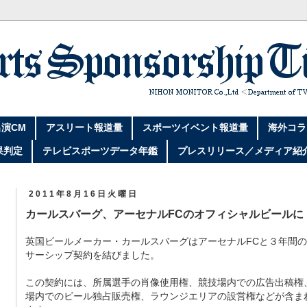
演CM
アスリート報道量
スポーツイベント報道量
海外コラ
果判定
テレビスポーツデータ年鑑
プレスリリース／メディア紹
2011年8月16日火曜日
カールスバーグ、アーセナルFCのオフィシャルビールに
英国ビールメーカー・カールスバーグはアーセナルFCと３年間
サーシップ契約を結びました。
この契約には、所属選手の肖像使用権、競技場内での広告出稿権
場内でのビール独占販売権、ラウンジエリアの設営権などが含ま