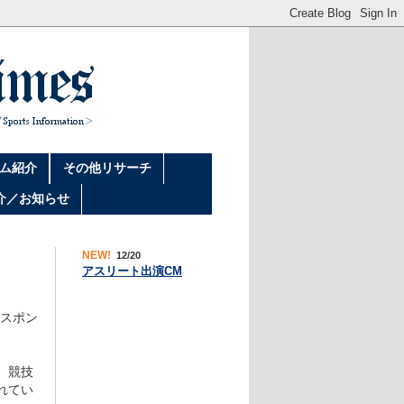
ム紹介
その他リサーチ
介／お知らせ
NEW!
12/20
アスリート出演CM
のスポン
、競技
れてい