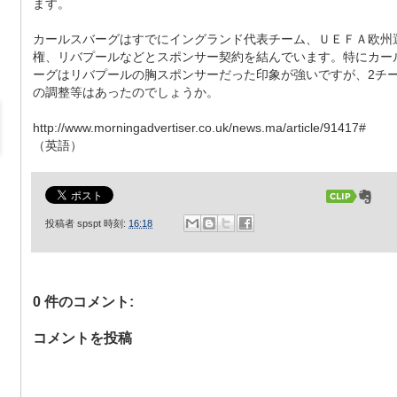
ます。
カールスバーグはすでにイングランド代表チーム、ＵＥＦＡ欧州
権、リバプールなどとスポンサー契約を結んでいます。特にカー
ーグはリバプールの胸スポンサーだった印象が強いですが、2チ
の調整等はあったのでしょうか。
http://www.morningadvertiser.co.uk/news.ma/article/91417#
（英語）
投稿者
spspt
時刻:
16:18
0 件のコメント:
コメントを投稿