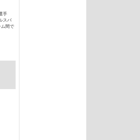
選手
ルスバ
ーム間で