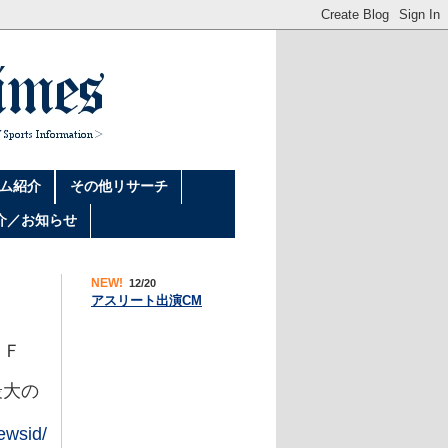
ム紹介
その他リサーチ
介／お知らせ
NEW!
12/20
アスリート出演CM
ＡＦ
最大の
ewsid/